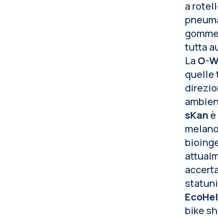
a rotel
pneumat
gomme d
tutta a
La
O-W
quelle 
direzio
ambient
sKan
è 
melanom
bioinge
attualm
accerta
statun
EcoHe
bike sh