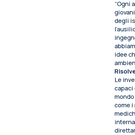
“Ogni a
giovani
degli i
l’ausil
ingegne
abbiamo
idee ch
ambient
Risolve
Le inve
capaci 
mondo 
come i 
mediche
intern
diretta