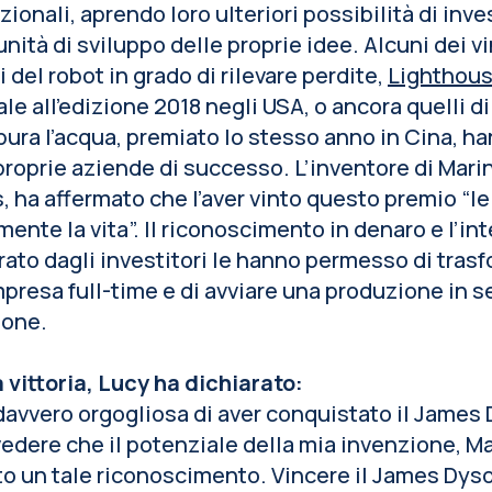
zionali, aprendo loro ulteriori possibilità di inv
nità di sviluppo delle proprie idee. Alcuni dei vi
i del robot in grado di rilevare perdite,
Lighthous
le all’edizione 2018 negli USA, o ancora quelli d
ura l’acqua, premiato lo stesso anno in Cina, ha
proprie aziende di successo. L’inventore di Mari
 ha affermato che l’aver vinto questo premio “l
mente la vita”. Il riconoscimento in denaro e l’in
ato dagli investitori le hanno permesso di tras
mpresa full-time e di avviare una produzione in s
ione.
 vittoria, Lucy ha dichiarato:
avvero orgogliosa di aver conquistato il James
edere che il potenziale della mia invenzione, M
o un tale riconoscimento. Vincere il James Dys