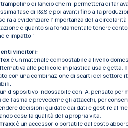
trampolino di lancio che mi permetterа di far a
ossima fase di R&S e poi avanti fino alla produzio
scirа a evidenziare l’importanza della circolarità 
azione e quanto sia fondamentale tenere conto 
e e impatto.”
nti vincitori:
Tex
è un materiale compostabile a livello domes
ternativa alle pellicole in plastica usa e getta. I
ato con una combinazione di scarti del settore it
bili.
un dispositivo indossabile con IA, pensato per m
 dell’asma e prevederne gli attacchi, per consent
endere decisioni guidate dai dati e gestire al me
ando cosм la qualità della propria vita.
Traxx
è un accessorio portatile dal costo abbord