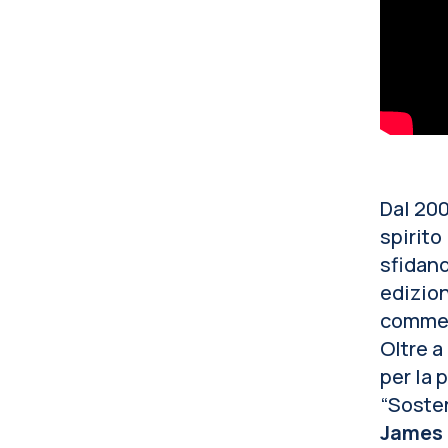
Dal 200
spirito
sfidand
edizion
commerc
Oltre a
per la 
“Sosten
James 