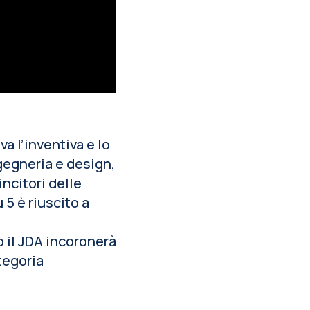
a l’inventiva e lo
ngegneria e design,
incitori delle
5 è riuscito a
o il JDA incoronerà
tegoria