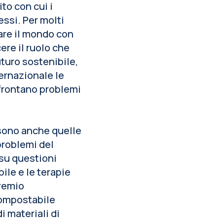
to con cui i
ssi. Per molti
rare il mondo con
ere il ruolo che
uturo sostenibile,
ernazionale le
ffrontano problemi
 sono anche quelle
 problemi del
su questioni
bile e le terapie
premio
compostabile
 materiali di