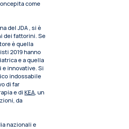
a concepita come
na del JDA , si è
i dei fattorini. Se
tore è quella
listi 2019 hanno
atrica e a quella
i e innovative. Si
dico indossabile
o di far
rapia e di
KEA
, un
zioni, da
dia nazionali e