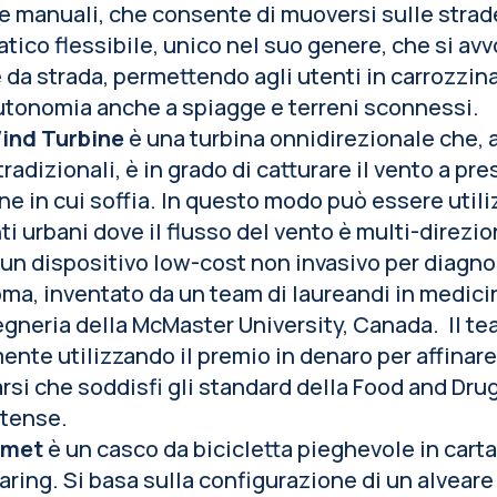
le manuali, che consente di muoversi sulle strad
ico flessibile, unico nel suo genere, che si avv
a strada, permettendo agli utenti in carrozzina
utonomia anche a spiagge e terreni sconnessi.
ind Turbine
è una turbina onnidirezionale che, a
tradizionali, è in grado di catturare il vento a pr
ne in cui soffia. In questo modo può essere utili
i urbani dove il flusso del vento è multi-direzio
un dispositivo low-cost non invasivo per diagno
a, inventato da un team di laureandi in medici
gneria della McMaster University, Canada. Il te
ente utilizzando il premio in denaro per affinare
rsi che soddisfi gli standard della Food and Dru
itense.
lmet
è un casco da bicicletta pieghevole in carta 
aring. Si basa sulla configurazione di un alveare