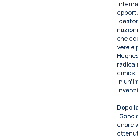
interna
opportu
ideator
naziona
che dep
vere e 
Hughes,
radical
dimostr
in un’i
invenz
Dopo la
“Sono d
onore v
ottenut