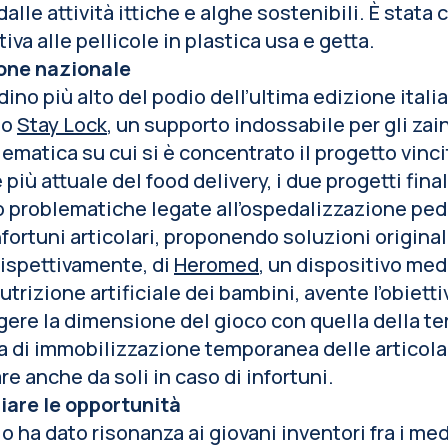
dalle attività ittiche e alghe sostenibili. È stat
tiva alle pellicole in plastica usa e getta.
ione nazionale
dino più alto del podio dell’ultima edizione italia
to
Stay Lock
, un supporto indossabile per gli zain
lematica su cui si è concentrato il progetto vinci
più attuale del food delivery, i due progetti fina
 problematiche legate all’ospedalizzazione pedi
nfortuni articolari, proponendo soluzioni original
 rispettivamente, di
Heromed
, un dispositivo me
nutrizione artificiale dei bambini, avente l’obiettiv
ere la dimensione del gioco con quella della te
 di immobilizzazione temporanea delle articola
are anche da soli in caso di infortuni.
iare le opportunità
io ha dato risonanza ai giovani inventori fra i me