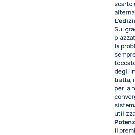
scarto 
alterna
L’ediz
Sul gra
piazza
la prob
sempre 
toccato
degli i
tratta,
per la 
converg
sistema
utilizz
Potenz
Il prem