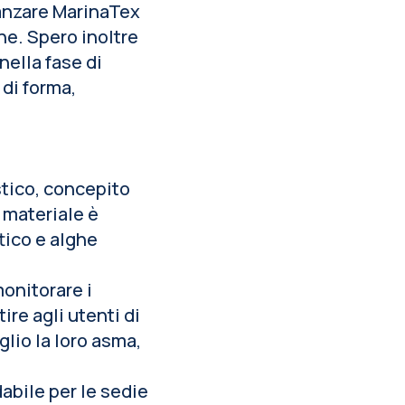
vanzare MarinaTex
ne. Spero inoltre
nella fase di
di forma,
tico, concepito
l materiale è
tico e alghe
onitorare i
ire agli utenti di
glio la loro asma,
abile per le sedie