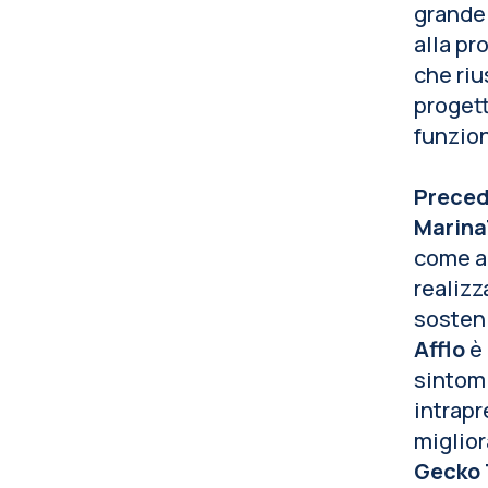
grande 
alla pr
che riu
progett
funzion
Precede
Marina
come al
realizz
sosteni
Afflo
è 
sintomi
intrapr
miglior
Gecko 