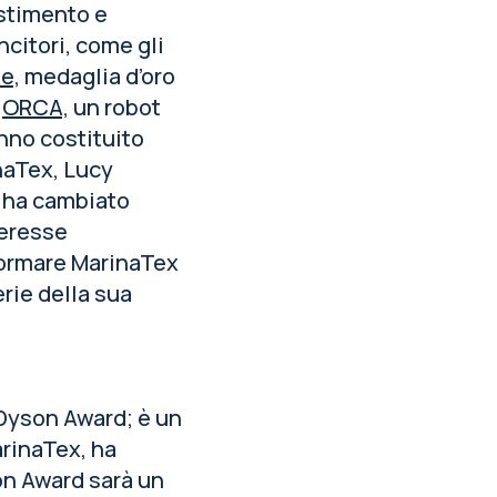
estimento e
ncitori, come gli
e,
medaglia d’oro
i
ORCA,
un robot
nno costituito
naTex, Lucy
e ha cambiato
teresse
formare MarinaTex
erie della sua
 Dyson Award; è un
arinaTex, ha
on Award sarà un