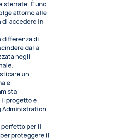
e sterrate. È uno
olge attorno alle
 di accedere in
 differenza di
escindere dalla
zzata negli
nale.
sticare un
na e
am sta
 il progetto e
g Administration
perfetto per il
 per proteggere il