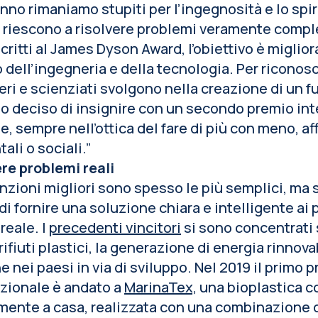
nno rimaniamo stupiti per l’ingegnosità e lo spiri
 riescono a risolvere problemi veramente comple
scritti al James Dyson Award, l’obiettivo è miglio
io dell’ingegneria e della tecnologia. Per riconosc
ri e scienziati svolgono nella creazione di un f
 deciso di insignire con un secondo premio int
e, sempre nell’ottica del fare di più con meno, a
ali o sociali.”
re problemi reali
nzioni migliori sono spesso le più semplici, ma
di fornire una soluzione chiara e intelligente ai
reale. I
precedenti vincitori
si sono concentrati 
rifiuti plastici, la generazione di energia rinnova
 nei paesi in via di sviluppo. Nel 2019 il primo 
azionale è andato a
MarinaTex,
una bioplastica 
mente a casa, realizzata con una combinazione di