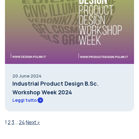
20 June 2024
Industrial Product Design B.Sc.
Workshop Week 2024
Leggi tutto
Posts
1
2
3
…
24
Next »