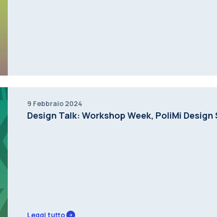
Leggi tutto
9 Febbraio 2024
Design Talk: Workshop Week, PoliMi Design
Leggi tutto