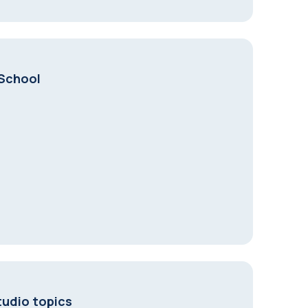
 School
tudio topics