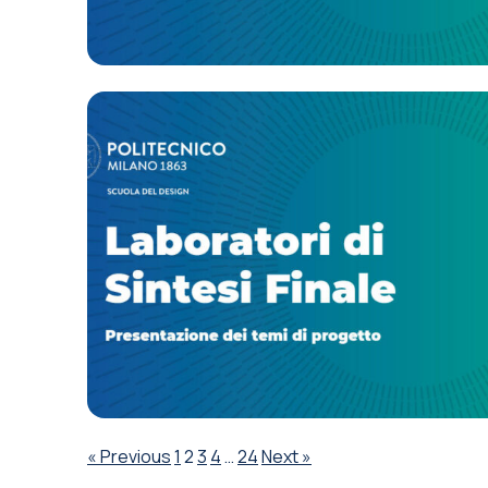
Paginazione
« Previous
1
2
3
4
…
24
Next »