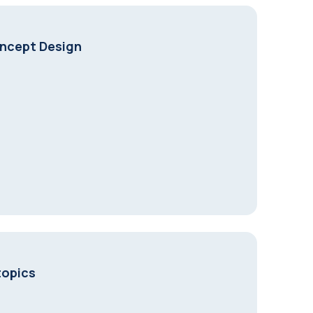
oncept Design
topics